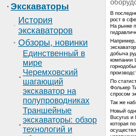
оборуд
Экскаваторы
В последн
История
рост в сф
На рынке 
экскаваторов
гидравлич
Обзоры, новинки
Например,
экскаватор
Единственный в
добыча ру
компании L
мире
горнодоб
Черемховский
производс
шагающий
По статис
Фолькер Т
экскаватор на
спросом э
полупроводниках
Так же на
Траншейные
Новый одн
Bucyrus и
экскаваторы: обзор
которая п
технологий и
осуществл