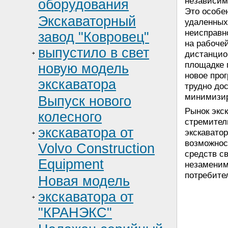
независимо
оборудования
Это особе
Экскаваторный
удаленных 
неисправн
завод "Ковровец"
на рабоче
выпустило в свет
дистанцио
площадке 
новую модель
новое про
экскаватора
трудно дос
минимизир
Выпуск нового
Рынок экс
колесного
стремител
экскаватора от
экскавато
возможнос
Volvo Construction
средств с
Equipment
незаменим
потребите
Новая модель
экскаватора от
"КРАНЭКС"