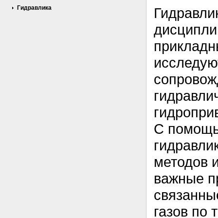
Гидравлика
Гидравлик
дисципли
прикладн
исследую
сопровож
гидравли
гидропри
С помощь
гидравли
методов 
важные п
связанны
газов по 