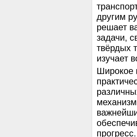
транспорт
другим р
решает в
задачи, 
твёрдых т
изучает в
Широкое 
практиче
различны
механизмо
важнейши
обеспечи
прогресс.