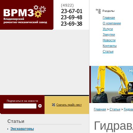
Главная
О компании
Услуги
Закупки
Новости
Контакты
Статьи
Подписаться на новости
Скачать прайс-лист
Главная
>
Статьи
>
Гидра
Статьи
Гидрав
Экскаваторы