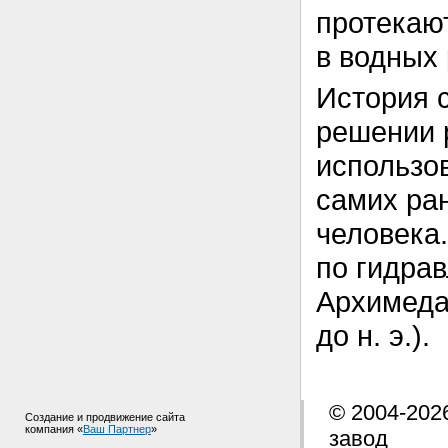
протекаю
в водных 
История 
решении 
использо
самих ра
человека
по гидрав
Архимеда 
до н. э.).
© 2004-202
Создание и продвижение сайта
компания «
Ваш Партнер
»
завод