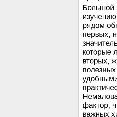
Большой 
изучению
рядом об
первых, 
значител
которые л
вторых, 
полезных
удобными
практиче
Немалова
фактор, 
важных х