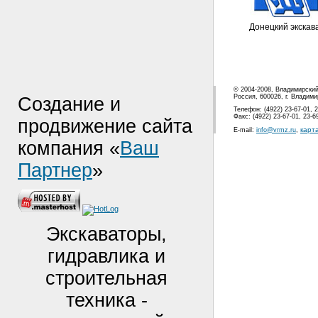
Донецкий экскав
© 2004-2008, Владимирски
Россия, 600026, г. Владими
Создание и
Телефон: (4922) 23-67-01, 2
Факс: (4922) 23-67-01, 23-6
продвижение сайта
карт
E-mail:
info@vrmz.ru
,
компания «
Ваш
Партнер
»
Экскаваторы,
гидравлика и
строительная
техника -