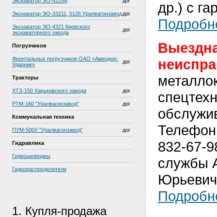
Экскаватор ЭО-4225А
дог
др.) с г
Экскаватор ЭО-33211, 5126 Уралвагонзавод
дог
Подробне
Экскаватор ЭО-4321 Киевского
дог
экскаваторного завода
Выездна
Погрузчиков
Фронтальных погрузчиков ОАО «Амкодор-
неиспра
дог
Ударник»
металлок
Тракторы
ХТЗ-150 Харьковского завода
дог
спецтехн
РТМ-160 "Уралвагонзавод"
дог
обслужи
Коммунальная техника
Телефон:
ПУМ-500У "Уралвагонзавод"
дог
832-67-9
Гидравлика
Гидроцилиндры
службы 
Гидрораспределители
Юрьевич
Подробне
1. Купля-продажа