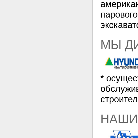
америка
парового
экскават
МЫ Д
* осущес
обслужи
строител
НАШИ