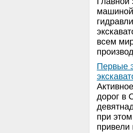
Главной
машиной 
гидравли
экскават
всем ми
производ
Первые э
экскават
Активное
дорог в 
девятнад
при этом
привели 