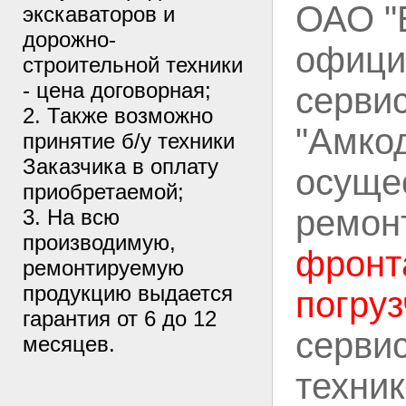
ОАО "
экскаваторов и
дорожно-
офици
строительной техники
- цена договорная;
серви
2. Также возможно
"Амкод
принятие б/у техники
Заказчика в оплату
осуще
приобретаемой;
ремон
3. На всю
производимую,
фронт
ремонтируемую
продукцию выдается
погру
гарантия от 6 до 12
серви
месяцев.
техник