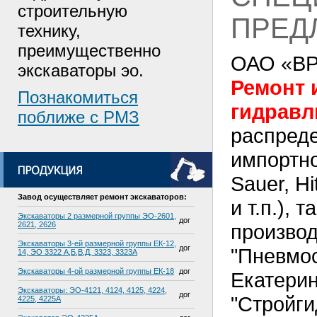
строительную
ПРЕД
технику,
преимущественно
ОАО «ВР
экскаваторы эо.
Ремонт 
Познакомиться
гидравл
поближе с РМЗ
распреде
импортно
Sauer, Hi
Завод осуществляет ремонт экскаваторов:
и т.п.), 
Экскаваторы 2 размерной группы ЭО-2601,
дог
2621, 2626
произво
Экскаваторы 3-ей размерной группы ЕК-12,
дог
"Пневмос
14, ЭО 3322 А,Б,В,Д, 3323, 3323А
Экскаваторы 4-ой размерной группы ЕК-18
дог
Екатерин
Экскаваторы: ЭО-4121, 4124, 4125, 4224,
дог
"Стройги
4225, 4225А