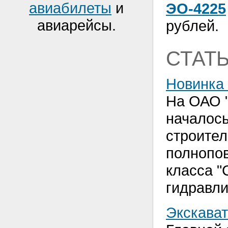
авиабилеты
и
ЭО-4225
авиарейсы.
рублей.
СТАТ
Новинка 
На ОАО "
началось
строител
полнопо
класса "
гидравли
Экскават