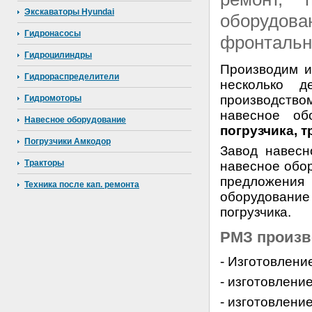
Экскаваторы Hyundai
оборудо
Гидронасосы
фронтально
Гидроцилиндры
Производим и
Гидрораспределители
несколько д
производств
Гидромоторы
навесное о
Навесное оборудование
погрузчика, т
Погрузчики Амкодор
Завод навесн
Тракторы
навесное обор
предложения 
Техника после кап. ремонта
оборудовани
погрузчика.
РМЗ произв
- Изготовление
- изготовлени
- изготовление