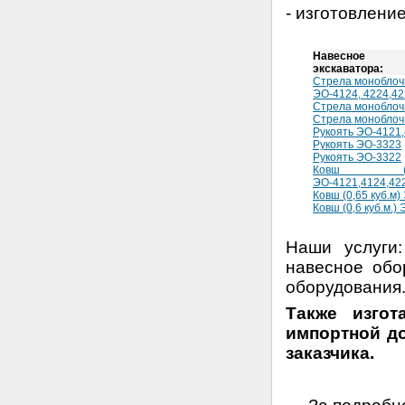
- изготовлени
Навесное о
экскаватора:
Стрела моноблоч
ЭО-4124, 4224,4
Стрела моноблоч
Стрела моноблоч
Рукоять ЭО-4121,
Рукоять ЭО-3323
Рукоять ЭО-3322
Ковш (
ЭО-4121,4124,42
Ковш (0,65 куб.м)
Ковш (0,6 куб.м.)
Наши услуги:
навесное обо
оборудования
Также изгот
импортной до
заказчика.