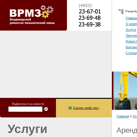
Главна
О комп
Услуги
Закупк
Новост
Контак
Статьи
Подписаться на новости
Скачать прайс-лист
Главная
>
Ус
Услуги
Аренд