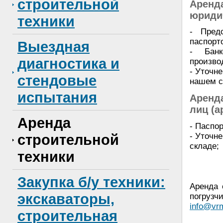
строительной
Аренда
юриди
техники
- Пред
паспорт
Выездная
- Банк
диагностика и
произво
- Уточн
стендовые
нашем с
испытания
Аренд
лиц (а
Аренда
- Паспор
- Уточн
строительной
складе;
техники
Закупка б/у техники:
Аренда 
экскаваторы,
погрузч
info@vr
строительная