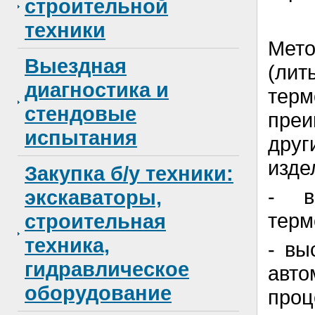
строительной
техники
Мет
Выездная
(лит
диагностика и
терм
стендовые
пре
испытания
дру
изде
Закупка б/у техники:
- в
экскаваторы,
терм
строительная
техника,
- вы
гидравлическое
авт
оборудование
проц