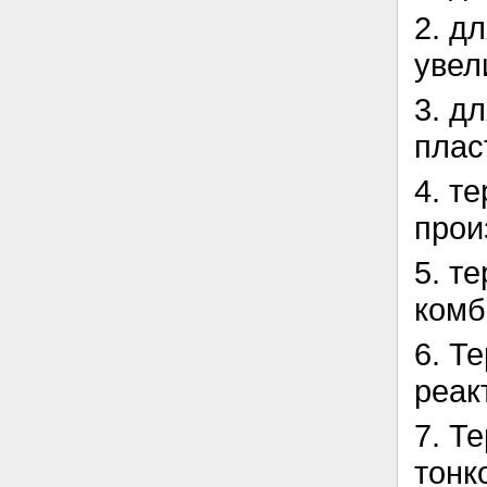
2. д
увел
3. д
плас
4. т
прои
5. т
комб
6. Т
реак
7. Т
тонк