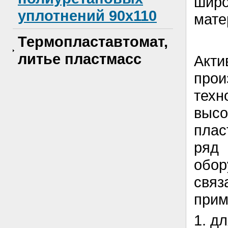
шир
уплотнений 90x110
мате
Термопластавтомат,
литье пластмасс
Акт
про
техн
выс
плас
ряд
обор
свя
прим
1. д