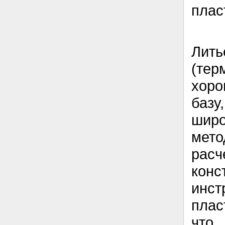
плас
Ли
(те
хоро
баз
широ
мет
рас
кон
инс
плас
что 