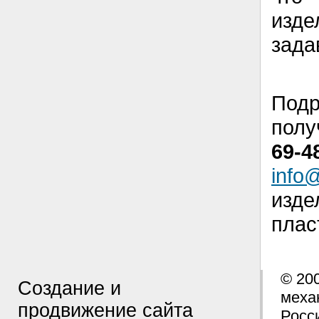
изд
зада
Под
полу
69-4
info
изд
плас
© 20
Создание и
меха
продвижение сайта
Росси