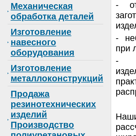
- о
Механическая
заг
обработка деталей
изде
Изготовление
- не
навесного
при 
оборудования
- в
Изготовление
изд
металлоконструкций
пра
расп
Продажа
резинотехнических
изделий
Наш
Производство
рас
полиуретановых