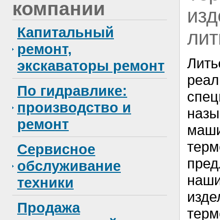
компании
изд
Капитальный
лит
ремонт,
Лит
экскаваторы ремонт
ре
По гидравлике:
спе
производство и
на
ремонт
м
тер
Сервисное
пред
обслуживание
наш
техники
изде
Продажа
терм