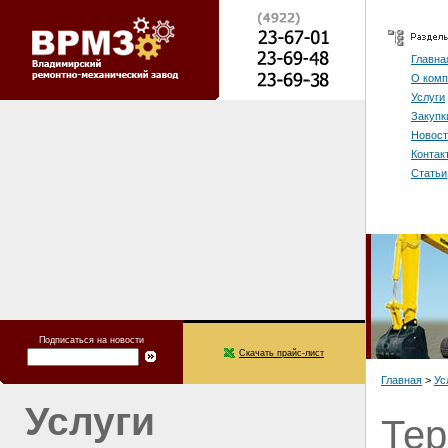
Главна
О комп
Услуги
Закупк
Новост
Контак
Статьи
Подписаться на новости
Скачать прайс-лист
Главная
>
Ус
Услуги
Тер