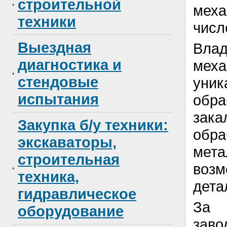
строительной
меха
техники
числ
Выездная
Вла
диагностика и
мех
стендовые
уни
испытания
обра
зак
Закупка б/у техники:
обр
экскаваторы,
мета
строительная
возм
техника,
дета
гидравлическое
За 
оборудование
за