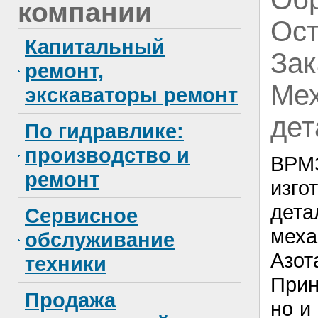
компании
Ост
Капитальный
Зак
ремонт,
Мех
экскаваторы ремонт
дет
По гидравлике:
производство и
ВРМ
ремонт
изг
де
Сервисное
меха
обслуживание
Азо
техники
Прин
Продажа
но и