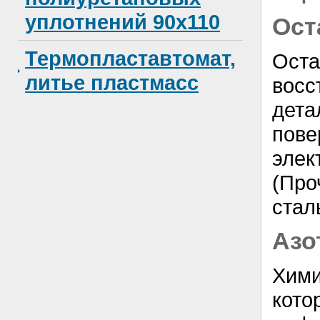
уплотнений 90x110
Ост
Термопластавтомат,
Ост
литье пластмасс
вос
дет
пове
эле
(Про
стал
Азо
Хими
ко