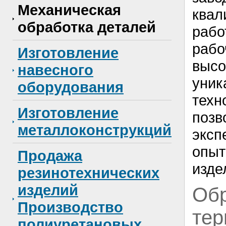
Механическая
квал
обработка деталей
раб
рабо
Изготовление
выс
навесного
уни
оборудования
тех
Изготовление
позв
металлоконструкций
экс
опыт
Продажа
изде
резинотехнических
изделий
Обр
Производство
тер
полиуретановых