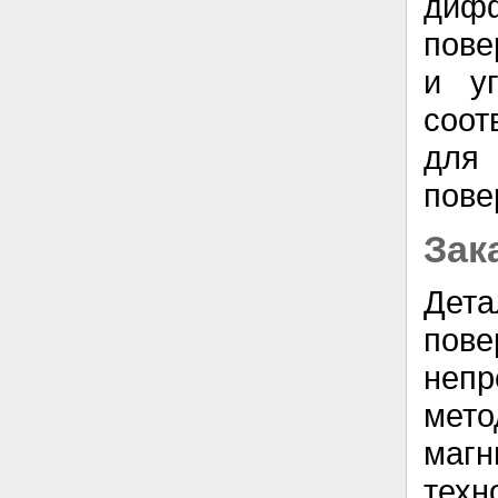
диф
пове
и у
соот
для
пове
Зак
Дет
по
непр
мет
маг
тех