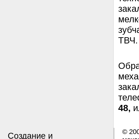
зак
мел
зубч
ТВЧ.
Обра
меха
зак
тел
48,
и
© 20
Создание и