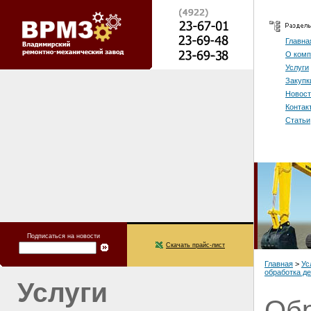
Главна
О комп
Услуги
Закупк
Новост
Контак
Статьи
Подписаться на новости
Скачать прайс-лист
Главная
>
Ус
обработка де
Услуги
Обр