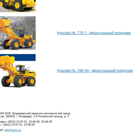
Hyundai HL 770-7 - фронтальный погрузчик
Hyundai HL 780-3A - фронтальный погрузчик
004-2026, Владимирский ремонтно-механический завод
сия, 600026, г. Владимир, 2-й Почаевский проезд, д. 5
ефон: (4922) 23-67-01, 23-69-48, 23-69-38
с: (4922) 23-67-01, 23-69-58
ail:
info@vrmz.ru