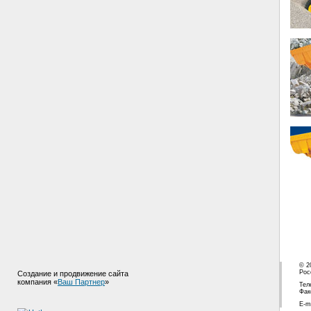
© 2
Рос
Создание и продвижение сайта
компания «
Ваш Партнер
»
Тел
Фак
E-m