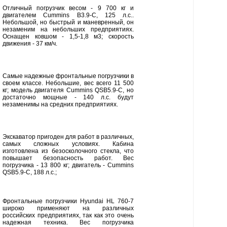
Отличный погрузчик весом - 9 700 кг и
двигателем Cummins B3.9-C, 125 л.с..
Небольшой, но быстрый и маневренный, он
незаменим на небольших предприятиях.
Оснащен ковшом - 1,5-1,8 м3; скорость
движения - 37 км/ч.
Самые надежные фронтальные погрузчики в
своем классе. Небольшие, вес всего 11 500
кг; модель двигателя Cummins QSB5.9-C, но
достаточно мощные - 140 л.с. будут
незаменимы на средних предприятиях.
Экскаватор пригоден для работ в различных,
самых сложных условиях. Кабина
изготовлена из безосколочного стекла, что
повышает безопасность работ. Вес
погрузчика - 13 800 кг; двигатель - Cummins
QSB5.9-C, 188 л.с.;
Фронтальные погрузчики Hyundai HL 760-7
широко применяют на различных
российских предприятиях, так как это очень
надежная техника. Вес погрузчика