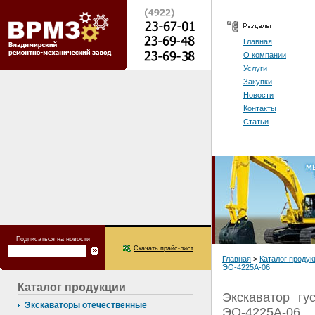
Главная
О компании
Услуги
Закупки
Новости
Контакты
Статьи
Подписаться на новости
Скачать прайс-лист
Главная
>
Каталог продук
ЭО-4225А-06
Каталог продукции
Экскаватор гу
Экскаваторы отечественные
ЭО-4225А-06