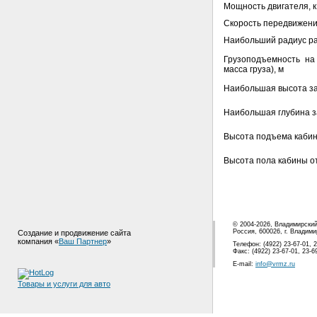
Мощность двигателя, кВ
Скорость передвижения, 
Наибольший радиус ра
Грузоподъемность на
масса груза), м
Наибольшая высота за
Наибольшая глубина з
Высота подъема кабин
Высота пола кабины от
© 2004-2026, Владимирски
Россия, 600026, г. Владими
Создание и продвижение сайта
компания «
Ваш Партнер
»
Телефон: (4922) 23-67-01, 2
Факс: (4922) 23-67-01, 23-6
E-mail:
info@vrmz.ru
Товары и услуги для авто