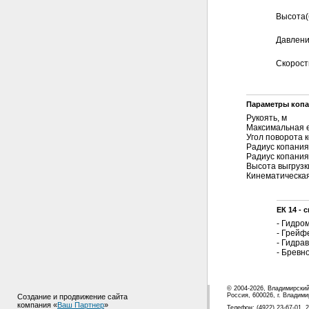
Высота(
Давлени
Скорост
Параметры копа
Рукоять, м
Максимальная е
Угол поворота к
Радиус копания
Радиус копания
Высота выгрузк
Кинематическая
ЕК 14 -
- Гидро
- Грейф
- Гидра
- Бревн
© 2004-2026, Владимирски
Россия, 600026, г. Владими
Создание и продвижение сайта
компания «
Ваш Партнер
»
Телефон: (4922) 23-67-01, 2