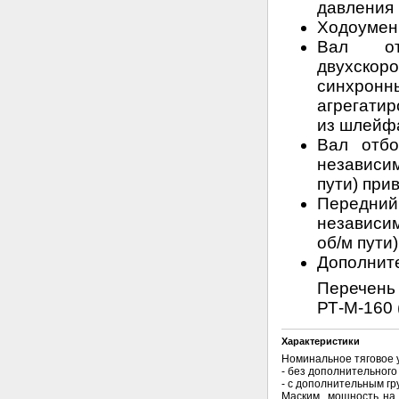
давления 
Ходоумен
Вал от
двухскор
синхрон
агрегати
из шлейфа
Вал отбо
независи
пути) при
Передний
независим
об/м пути
Дополните
Перечень
РТ-М-160 
Характеристики
Номинальное тяговое 
- без дополнительного г
- с дополнительным гру
Маским. мощность на