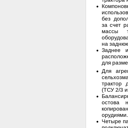
Компон
использо
без допо
за счет 
массы т
оборудова
на заднюю
Заднее и
располож
для разме
Для агре
сельхоз
трактор 
(ТСУ 2/3 
Балансир
остова 
копирова
орудиями.
Четыре п
подключат