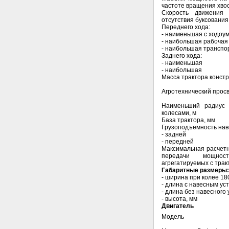
частоте вращения хвост
Скорость движения 
отсутствия буксования,
Переднего хода:
- наименьшая с ходо
- наибольшая рабочая
- наибольшая транспо
Заднего хода:
- наименьшая
- наибольшая
Масса трактора констр
Агротехнический просв
Наименьший радиус 
колесами, м
База трактора, мм
Грузоподъемность наве
- задней
- передней
Максимальная расчетн
передачи мощност
агрегатируемых с трак
Габаритные размеры
- ширина при колее 18
- длина с навесным ус
- длина без навесного 
- высота, мм
Двигатель
Модель