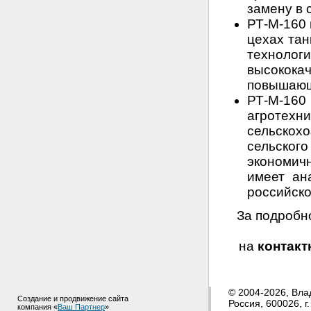
замену в 
РТ-М-160 
цехах тан
техно
высокок
повышающи
РТ-М-1
агротех
сельскох
сельског
экономичн
имеет ан
российско
За подробн
на
контак
© 2004-2026, Вла
Создание и продвижение сайта
Россия, 600026, г
компания «
Ваш Партнер
»