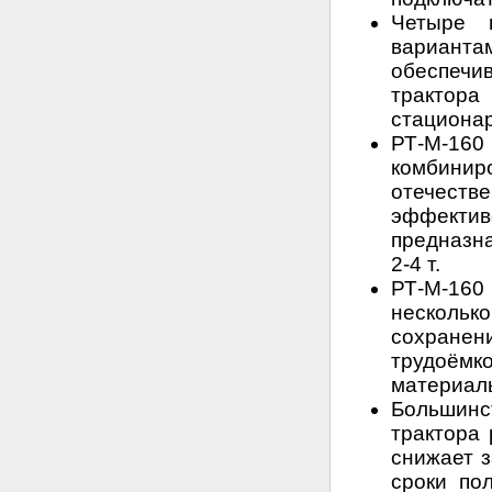
Четыре 
вариант
обеспечи
трактора
стациона
РТ-М-16
комбини
отечест
эффекти
предназн
2-4 т.
РТ-М-16
нескольк
сохран
трудоё
материаль
Большинс
трактора 
снижает з
сроки по