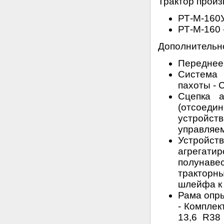
Трактор произ
РТ-М-160У
РТ-М-160 
Дополнительн
Переднее 
Система 
пахоты - 
Сцепка а
(отсоеди
устройст
управляем
Устрой
агрегат
полунаве
трактор
шлейфа к 
Рама опры
- Комплек
13,6 R38 