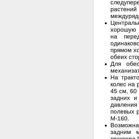
следупер
растений
междуряд
Централь
хорошую 
на пере
одинаков
прямом хо
обеих сто
Для обе
механизат
На тракт
колес на 
45 см, 60
задних и
давления
полевых р
М-160.
Возможна
задним м
трактора 