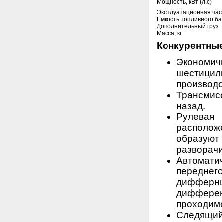
Мощность, кВт (л.с)
Эксплуатационная час
Емкость топливного ба
Дополнительный груз
Масса, кг
Конкурентные
Эконом
шестици
производс
Трансмис
назад.
Рулева
располо
образуют 
разворач
Автомат
передне
дифферн
диффер
проходимо
Следящий 