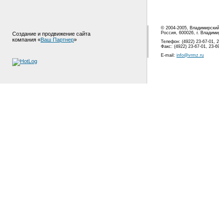
© 2004-2005, Владимирски
Россия, 600026, г. Владими
Создание и продвижение сайта
компания «
Ваш Партнер
»
Телефон: (4922) 23-67-01, 2
Факс: (4922) 23-67-01, 23-6
E-mail:
info@vrmz.ru