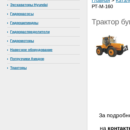
Главная
>
Катал
Экскаваторы Hyundai
РТ-М-160
Гидронасосы
Трактор б
Гидроцилиндры
Гидрораспределители
Гидромоторы
Навесное оборудование
Погрузчики Амкдор
Тракторы
За подробн
на
контак