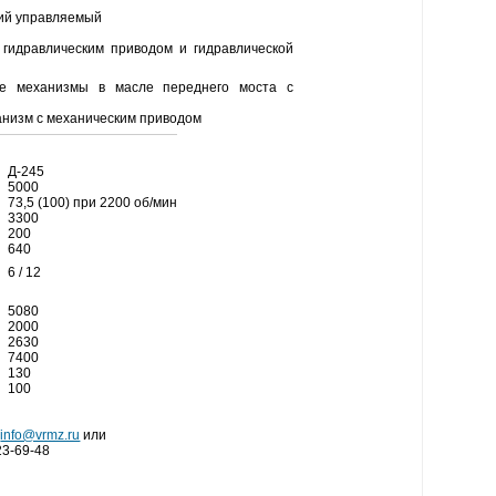
ий управляемый
 гидравлическим приводом и гидравлической
ые механизмы в масле переднего моста с
анизм с механическим приводом
Д-245
5000
73,5 (100) при 2200 об/мин
3300
200
640
6 / 12
5080
2000
2630
7400
130
100
info@vrmz.ru
или
23-69-48