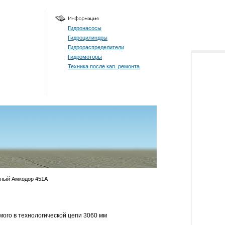
Гидронасосы
Гидроцилиндры
Гидрораспределители
Гидромоторы
Техника после кап. ремонта
чный Амкодор 451A
мого в технологической цепи 3060 мм