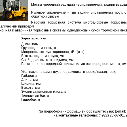
Мосты -передний ведущий неуправляемый, задний ведущ
Рулевое управление - тип задний управляемый мост, с
обратной связью
Рабочая тормозная система многодисковые тормозн
авлическим приводом
ночная и аварийная тормозные системы однодисковый сухой тормозной мех
Характеристики
Двигатель
Грузоподъемность, кг
Мощность эксплуатационная, кВт (л.с.)
Высота подъема груза, мм
Cвободная высота подъема, мм
Расстояние от передней спинки вил до оси переднего моста, мм
Угол наклона рамы грузоподъемника, вперед / назад, град
Габариты
Длина, мм
Ширина, мм
Высота, мм
Эксплуатационная масса, кг
Топливный бак, л
Гидробак, л
За подробной информацией обращайтесь на:
E-mail:
на
контактные телефоны:
(4922) 23-67-01, 