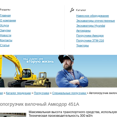
Главная
Навесное оборудование
О компании
Экскаваторы отечественные
Услуги
Экскаваторы Hyundai
Закупки
Автокраны
Новости
Погрузчики Амкодор
Контакты
Погрузчики ЗТМ-216
Статьи
Тракторы
ая
>
Каталог продукции
>
Погрузчики
>
Специальные погрузчики
> Автопогрузчик вило
опогрузчик вилочный Амкодор 451A
Максимальная высота транспортного средства, используе
Техническая производительность 300 м3/ч