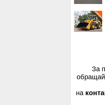
За 
обращай
на
конт